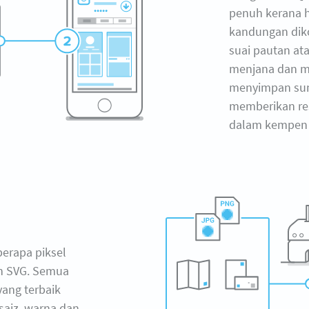
penuh kerana 
kandungan dik
suai pautan ata
menjana dan me
menyimpan su
memberikan r
dalam kempen 
erapa piksel
an SVG. Semua
 yang terbaik
aiz, warna dan