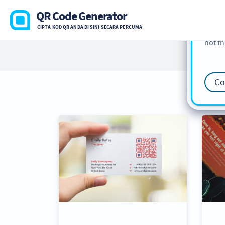
cookie
QR Code Generator
find m
CIPTA KOD QR ANDA DI SINI SECARA PERCUMA
our
Co
not th
Co