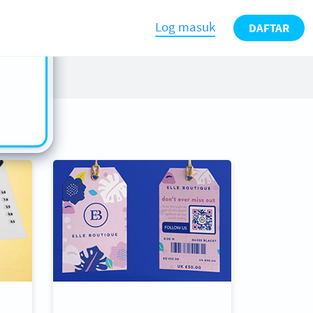
n also
ts in
Log masuk
DAFTAR
es -
s