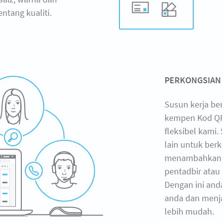
tang kualiti.
PERKONGSIAN
Susun kerja be
kempen Kod QR
fleksibel kami
lain untuk ber
menambahkan b
pentadbir atau 
Dengan ini an
anda dan menja
lebih mudah.