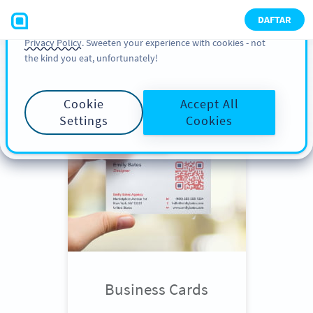
You can also find more information about cookies, our
DAFTAR
analytic activities and your rights in our
Cookie Policy
and
Privacy Policy
. Sweeten your experience with cookies - not
the kind you eat, unfortunately!
Scroll down
to see QR Code use
cases
Cookie
Accept All
Settings
Cookies
Business Cards