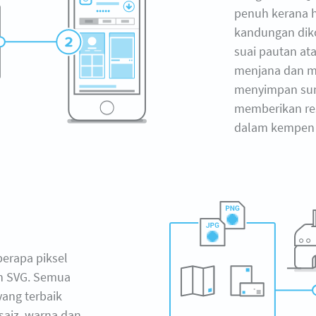
penuh kerana 
kandungan dik
suai pautan ata
menjana dan me
menyimpan su
memberikan r
dalam kempen 
erapa piksel
an SVG. Semua
 yang terbaik
aiz, warna dan