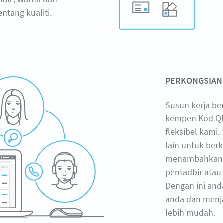
tang kualiti.
PERKONGSIAN
Susun kerja be
kempen Kod QR
fleksibel kami
lain untuk ber
menambahkan b
pentadbir atau 
Dengan ini an
anda dan menja
lebih mudah.