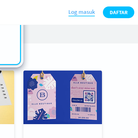
n also
ts in
Log masuk
DAFTAR
es -
s