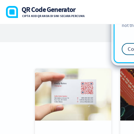
cookie
QR Code Generator
find m
CIPTA KOD QR ANDA DI SINI SECARA PERCUMA
our
Co
not th
Co