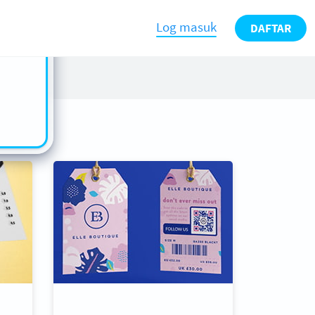
n also
ts in
Log masuk
DAFTAR
es -
s