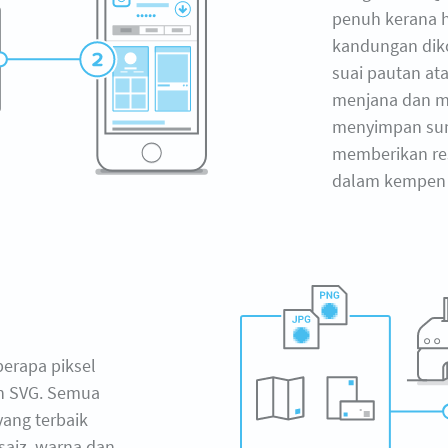
penuh kerana 
kandungan dik
suai pautan ata
menjana dan me
menyimpan su
memberikan r
dalam kempen 
erapa piksel
an SVG. Semua
 yang terbaik
aiz, warna dan