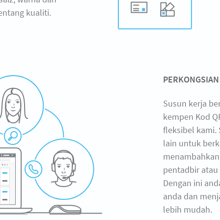
tang kualiti.
PERKONGSIAN
Susun kerja be
kempen Kod QR
fleksibel kami
lain untuk ber
menambahkan b
pentadbir atau 
Dengan ini an
anda dan menja
lebih mudah.