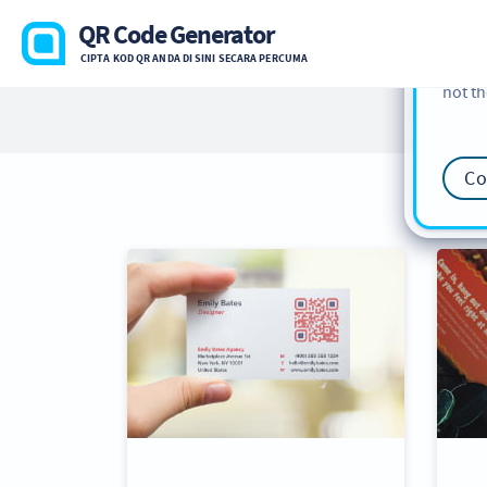
cookie
QR Code Generator
find m
CIPTA KOD QR ANDA DI SINI SECARA PERCUMA
our
Co
not th
Co