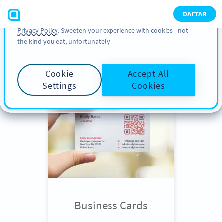
You can also find more information about cookies, our
DAFTAR
analytic activities and your rights in our
Cookie Policy
and
Privacy Policy
. Sweeten your experience with cookies - not
the kind you eat, unfortunately!
Scroll down
to see QR Code use
cases
Cookie
Accept All
Settings
Cookies
Business Cards