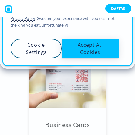
You can also find more information about cookies, our
DAFTAR
analytic activities and your rights in our
Cookie Policy
and
Privacy Policy
. Sweeten your experience with cookies - not
the kind you eat, unfortunately!
Scroll down
to see QR Code use
cases
Cookie
Accept All
Settings
Cookies
Business Cards