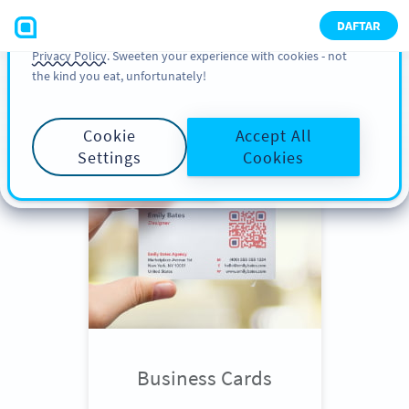
You can also find more information about cookies, our
DAFTAR
analytic activities and your rights in our
Cookie Policy
and
Privacy Policy
. Sweeten your experience with cookies - not
the kind you eat, unfortunately!
Scroll down
to see QR Code use
cases
Cookie
Accept All
Settings
Cookies
Business Cards