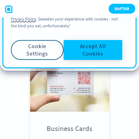
You can also find more information about cookies, our
DAFTAR
analytic activities and your rights in our
Cookie Policy
and
Privacy Policy
. Sweeten your experience with cookies - not
the kind you eat, unfortunately!
Scroll down
to see QR Code use
cases
Cookie
Accept All
Settings
Cookies
Business Cards