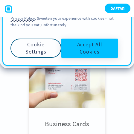
You can also find more information about cookies, our
DAFTAR
analytic activities and your rights in our
Cookie Policy
and
Privacy Policy
. Sweeten your experience with cookies - not
the kind you eat, unfortunately!
Scroll down
to see QR Code use
cases
Cookie
Accept All
Settings
Cookies
Business Cards