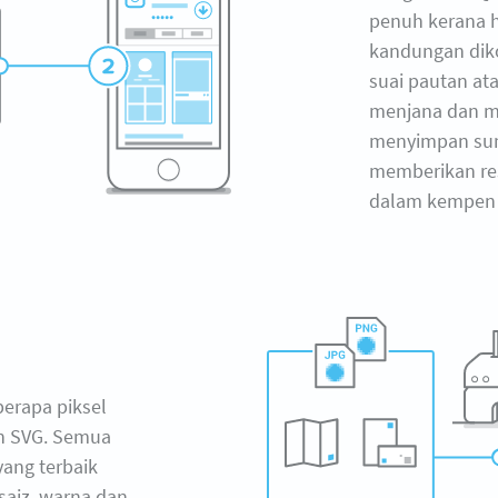
penuh kerana 
kandungan dik
suai pautan ata
menjana dan me
menyimpan su
memberikan r
dalam kempen 
erapa piksel
an SVG. Semua
 yang terbaik
aiz, warna dan