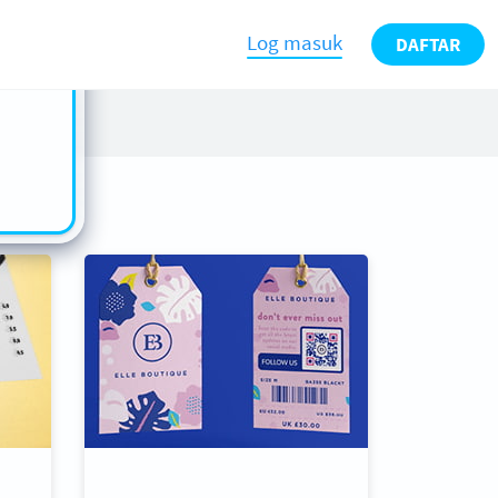
n also
ts in
Log masuk
DAFTAR
es -
s