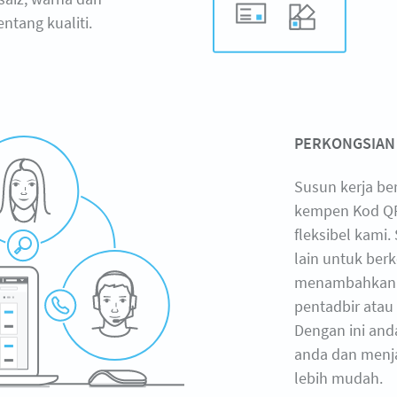
tang kualiti.
PERKONGSIAN
Susun kerja be
kempen Kod QR
fleksibel kami
lain untuk ber
menambahkan b
pentadbir atau 
Dengan ini an
anda dan menja
lebih mudah.