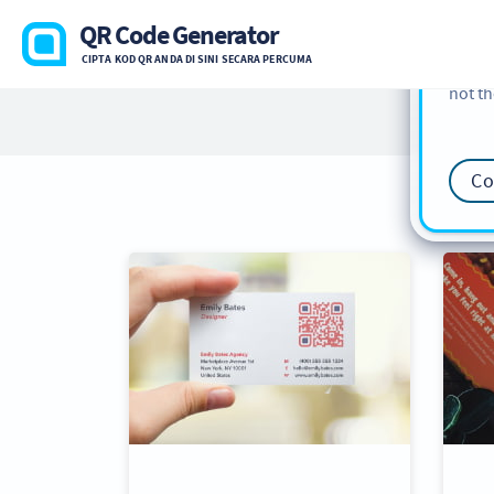
cookie
QR Code Generator
find m
CIPTA KOD QR ANDA DI SINI SECARA PERCUMA
our
Co
not th
Co