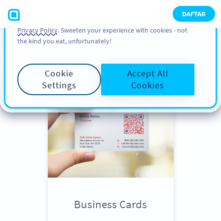
You can also find more information about cookies, our
DAFTAR
analytic activities and your rights in our
Cookie Policy
and
Privacy Policy
. Sweeten your experience with cookies - not
the kind you eat, unfortunately!
Scroll down
to see QR Code use
cases
Cookie
Accept All
Settings
Cookies
Business Cards