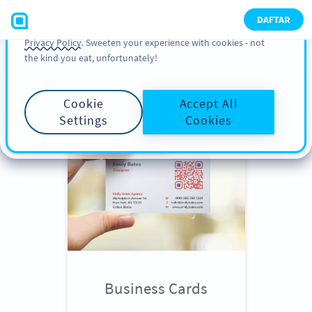
You can also find more information about cookies, our
DAFTAR
analytic activities and your rights in our
Cookie Policy
and
Privacy Policy
. Sweeten your experience with cookies - not
the kind you eat, unfortunately!
Scroll down
to see QR Code use
cases
Cookie
Accept All
Settings
Cookies
Business Cards