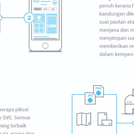
penuh kerana 
kandungan dik
suai pautan ata
menjana dan me
menyimpan su
memberikan r
dalam kempen 
erapa piksel
an SVG. Semua
 yang terbaik
aiz, warna dan