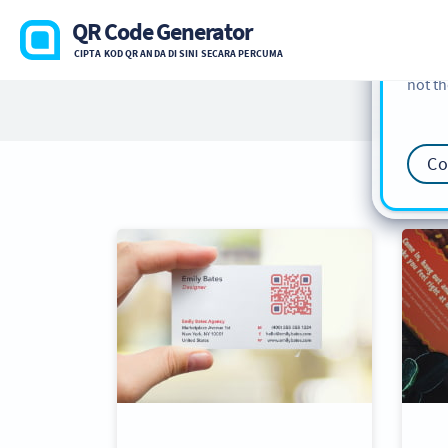
cookie
QR Code Generator
find m
CIPTA KOD QR ANDA DI SINI SECARA PERCUMA
our
Co
not th
Co