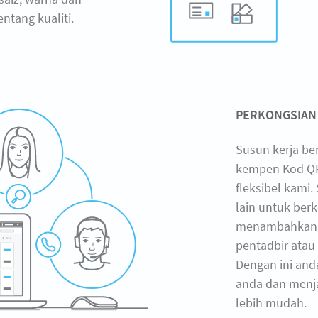
tang kualiti.
PERKONGSIAN
Susun kerja be
kempen Kod QR
fleksibel kami
lain untuk ber
menambahkan b
pentadbir atau 
Dengan ini an
anda dan menja
lebih mudah.