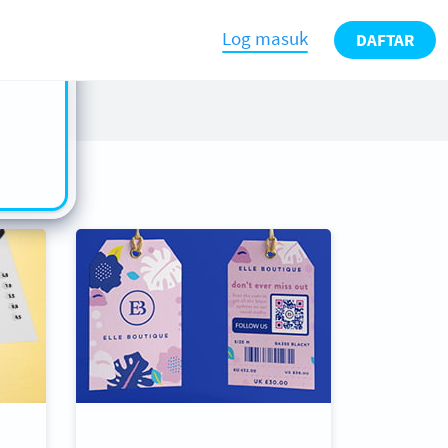
n also
ts in
Log masuk
DAFTAR
es -
s